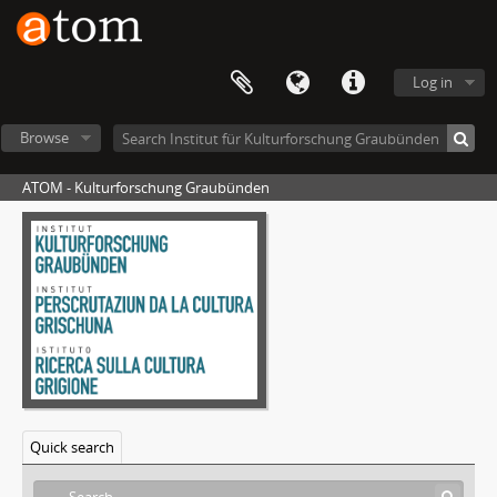
Log in
Browse
ATOM - Kulturforschung Graubünden
[Series] Kulturwandel in Graubünden
[File] Leseanleitung
Quick search
Marius Risi: Strukturen des "traditionellen" Kulturlebens in Graubünden
[Collection] Portraits