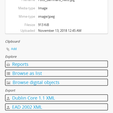
Schmutz Werner
Media type
Image
Semadeni Bernard
Mime-type
image/jpeg
Sprecher-Butzerin Ursina
Sprecher-Patt Maria
Filesize
913 KiB
Spreiter-Gallin Mengia
Uploaded
November 13, 2018 12:45 AM
Stoffel Gelgia
Clipboard
von Planta Rudolf
Wanner Kurt
Add
Explore
Reports
Browse as list
Browse digital objects
Export
Dublin Core 1.1 XML
EAD 2002 XML