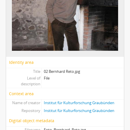
Hengartner Marieke
Hemmi Christian
Hunger Mattli
Kobald Marietta
Kollegger Thomas
Lardi Gustavo
Licht Ruth
Maissen-Desax Cecilia
Maurizio Remo
Identity area
Michel Hans Peter
Title
02 Bernhard Reto.jpg
Monigatti Dario
Level of
File
Niggli Stefan
description
Pardeller Maria
Context area
Pfiffner Sepp
Pfister Gieri
Name of creator
Institut für Kulturforschung Graubünden
Pfister Jakob
Repository
Institut für Kulturforschung Graubünden
Pult Chasper
Digital object metadata
Rascher Flurinda
Rominger Madlene
Filename
Foto_Bernhard_Reto.jpg