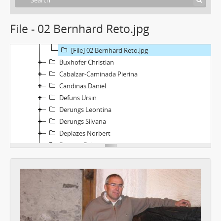
Andina Angelo und Ursula
Beer Reto
File - 02 Bernhard Reto.jpg
Bernhard Reto
[File] 01 Bernhard Reto.pdf
[File] 02 Bernhard Reto.jpg
Buxhofer Christian
Cabalzar-Caminada Pierina
Candinas Daniel
Defuns Ursin
Derungs Leontina
Derungs Silvana
Deplazes Norbert
Dietrich Felix
Fluetsch Andrea
Gartmann Walter und Trudi
Gerber Christian
Gredig Armin
Haas Theo
Held Heidi