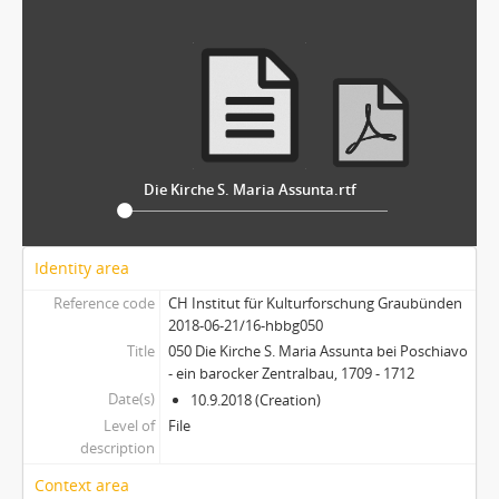
Die Kirche S. Maria Assunta.rtf
Identity area
Reference code
CH Institut für Kulturforschung Graubünden
2018-06-21/16-hbbg050
Title
050 Die Kirche S. Maria Assunta bei Poschiavo
- ein barocker Zentralbau, 1709 - 1712
Date(s)
10.9.2018 (Creation)
Level of
File
description
Context area