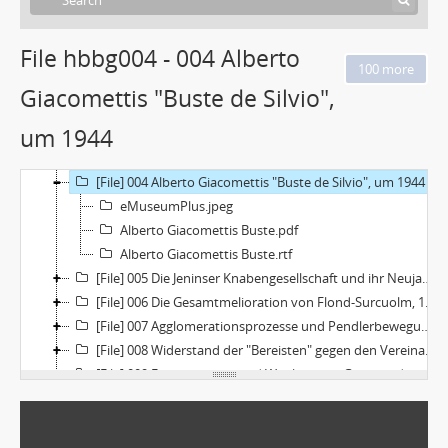
File hbbg004 - 004 Alberto
[Collection] Umformatierung CD zum "Handbuch der Bündner Geschichte"
[File] 000 Einführung und Inhaltsverzeichnis
Giacomettis "Buste de Silvio",
[File] 001 Ärmliche Wohnverhältnisse im Fürsorgebezirk Chur, 1951
um 1944
[File] 002 Abfüllanlage der Mineralquellen Rhäzüns, 1969
[File] 003 Il cerchel magic, 1986
[File] 004 Alberto Giacomettis "Buste de Silvio", um 1944
eMuseumPlus.jpeg
Alberto Giacomettis Buste.pdf
Alberto Giacomettis Buste.rtf
[File] 005 Die Jeninser Knabengesellschaft und ihr Neujahrsfest, 1926
[File] 006 Die Gesamtmelioration von Flond-Surcuolm, 1942-1993
[File] 007 Agglomerationsprozesse und Pendlerbewegungen, 1990/92
[File] 008 Widerstand der "Bereisten" gegen den Vereinatunnel, 1986
[File] 009 Frauenstimm- und Wahlrecht in Graubünden, 1959 und 1971
[File] 010 Lacuna: Wohnen im Hochhaus in «Neu Chur», 1960er Jahre
[File] 011 Erinnerungen an die erste Zugseinfahrt in Chur von 1858
[File] 012 «La glioir da pasca» (Der Osterhase), 1985