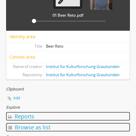
Gredig Armin
Haas Theo
01 Beer Reto.pdf
Held Heidi
Hengartner Marieke
Hemmi Christian
Identity area
Hunger Mattli
Title
Beer Reto
Kobald Marietta
Kollegger Thomas
Context area
Lardi Gustavo
Name of creator
Institut für Kulturforschung Graubünden
Licht Ruth
Repository
Institut für Kulturforschung Graubünden
Maissen-Desax Cecilia
Maurizio Remo
Clipboard
Michel Hans Peter
Add
Monigatti Dario
Niggli Stefan
Explore
Pardeller Maria
Reports
Pfiffner Sepp
Browse as list
Pfister Gieri
Pfister Jakob