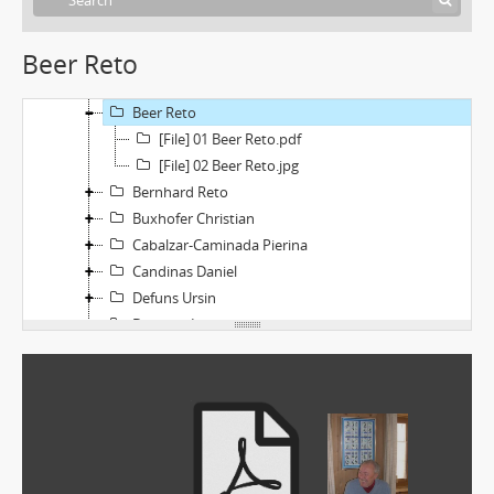
[File] Leseanleitung
Marius Risi: Strukturen des "traditionellen" Kulturlebens in Graubünden
Beer Reto
[Collection] Portraits
Andina Angelo und Ursula
Beer Reto
[File] 01 Beer Reto.pdf
[File] 02 Beer Reto.jpg
Bernhard Reto
Buxhofer Christian
Cabalzar-Caminada Pierina
Candinas Daniel
Defuns Ursin
Derungs Leontina
Derungs Silvana
Deplazes Norbert
Dietrich Felix
Fluetsch Andrea
Gartmann Walter und Trudi
Gerber Christian