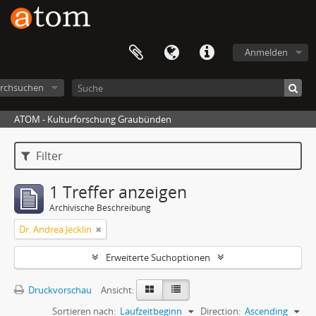
Anmelden
rchsuchen
ATOM - Kulturforschung Graubünden
Filter
1 Treffer anzeigen
Archivische Beschreibung
Dr. Andrea Jecklin
Erweiterte Suchoptionen
Druckvorschau
Ansicht:
Sortieren nach:
Laufzeitbeginn
Direction:
Ascending