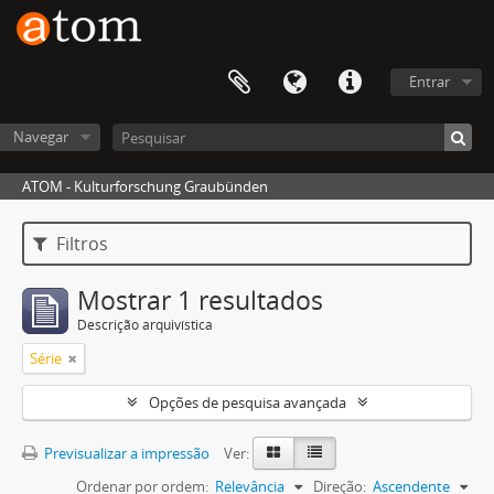
Entrar
Navegar
ATOM - Kulturforschung Graubünden
Filtros
Mostrar 1 resultados
Descrição arquivística
Série
Opções de pesquisa avançada
Previsualizar a impressão
Ver:
Ordenar por ordem:
Relevância
Direção:
Ascendente