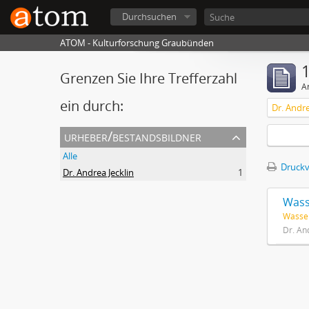
Durchsuchen
ATOM - Kulturforschung Graubünden
1
Grenzen Sie Ihre Trefferzahl
A
ein durch:
Dr. Andre
urheber/bestandsbildner
Alle
Druckv
Dr. Andrea Jecklin
1
Wass
Wasse
Dr. An