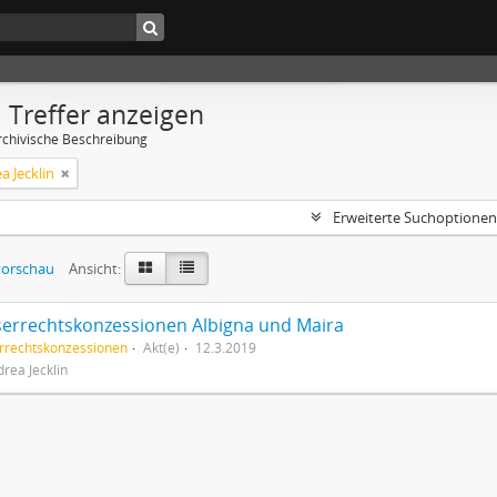
 Treffer anzeigen
rchivische Beschreibung
a Jecklin
Erweiterte Suchoptionen
orschau
Ansicht:
errechtskonzessionen Albigna und Maira
rrechtskonzessionen
Akt(e)
12.3.2019
drea Jecklin